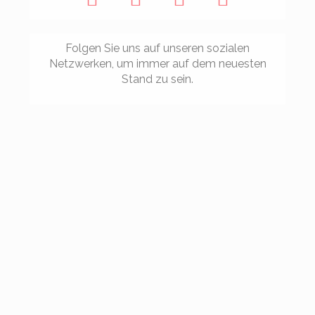
Folgen Sie uns auf unseren sozialen
Netzwerken, um immer auf dem neuesten
Stand zu sein.
¡ANDA
Silento
View on
is at
JALEO!
Facebook
Real
👏
·
Share
Liceo
👏
Casino