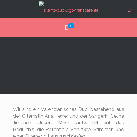
0
Wir sind ein valencianisches Duo, bestehend aus
der Gitarristin Ana Ferrer und der Sängerin Celina
Jiménez. Unsere Musik antwortet auf das
Bedürfnis, die Potentiale von zwei Stimmen und
einer Gitarre voll auszuschöpfen.