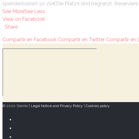
spendenbasiert 10-20€
Die Plätze sind begrenzt. Reserviere 
See More
See Less
View on Facebook
·
Share
Compartir en Facebook
Compartir en Twitter
Compartir en 
© 2020 Silento |
Legal Notice and Privacy Policy
|
Cookies policy