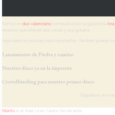
Somos un
dúo valenciano
compuesto por la guitarrista
Ana 
recursos que ofrecen dos voces y una guitarra.
Aquí nuestras noticias más importantes. También puede con
Lanzamiento de Piedra y camino
Nuestro disco ya en la imprenta
Crowdfunding para nuestro primer disco
Seguidnos en nues
Silento
is at Real Liceo Casino De Alicante.