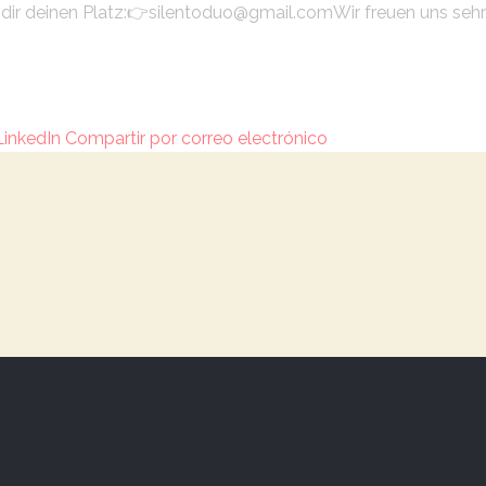
dir deinen Platz:
👉silentoduo@gmail.com
Wir freuen uns sehr
LinkedIn
Compartir por correo electrónico