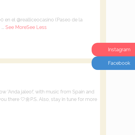
0 en el @realliceocasino (Paseo de la

...
See More
See Less
Instagram
Facebook
w 'Anda jaleo!', with music from Spain and
ou there 🤍🌼
P.S. Also, stay in tune for more