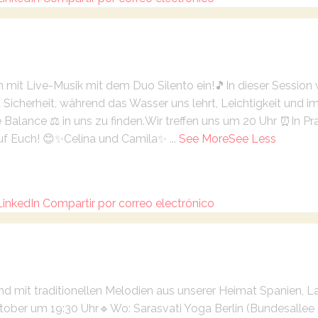
n mit Live-Musik mit dem Duo Silento ein!🎵
In dieser Session
 Sicherheit, während das Wasser uns lehrt, Leichtigkeit und i
Balance ⚖️ in uns zu finden.
Wir treffen uns
um 20 Uhr ⏰
In P
uf Euch! 😊
✨Celina und Camila✨
...
See More
See Less
LinkedIn
Compartir por correo electrónico
end mit traditionellen Melodien aus unserer Heimat Spanien,
ktober um 19:30 Uhr
🔹Wo: Sarasvati Yoga Berlin (Bundesallee 5