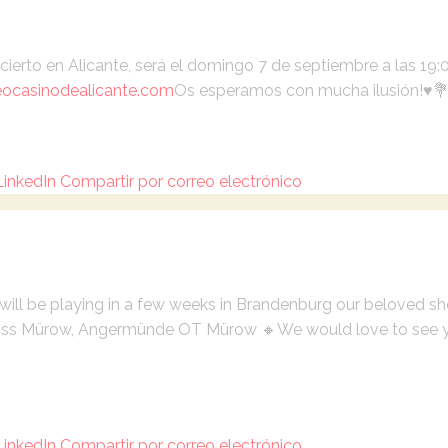
erto en Alicante, será el domingo 7 de septiembre a las 19:0
eocasinodealicante.com
Os esperamos con mucha ilusión!♥️
LinkedIn
Compartir por correo electrónico
ill be playing in a few weeks in Brandenburg our beloved sho
loss Mürow, Angermünde OT Mürow 🔸
We would love to see y
LinkedIn
Compartir por correo electrónico