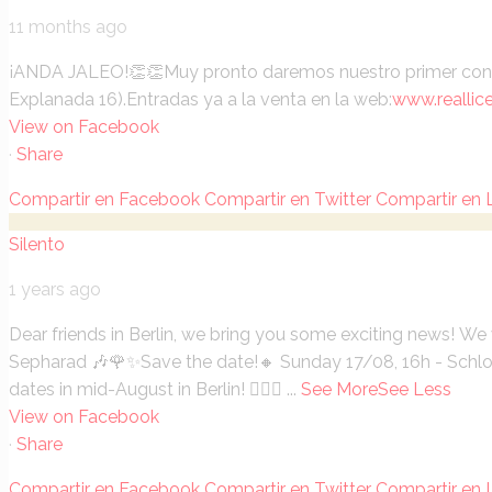
11 months ago
¡ANDA JALEO!👏👏
Muy pronto daremos nuestro primer conci
Explanada 16).
Entradas ya a la venta en la web:
www.reallic
View on Facebook
·
Share
Compartir en Facebook
Compartir en Twitter
Compartir en 
Silento
1 years ago
Dear friends in Berlin, we bring you some exciting news!
We w
Sepharad 🎶🌹✨
Save the date!
🔸 Sunday 17/08, 16h - Sch
dates in mid-August in Berlin! 🕵️‍♀️😍
...
See More
See Less
View on Facebook
·
Share
Compartir en Facebook
Compartir en Twitter
Compartir en 