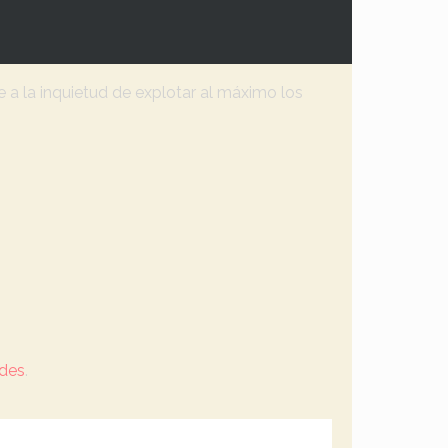
 a la inquietud de explotar al máximo los
des
.