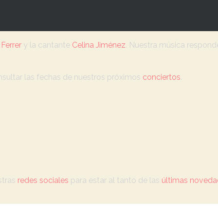
Ferrer
y la cantante
Celina Jiménez
. Nuestra música responde
sultar las fechas de nuestros próximos
conciertos
.
tras
redes sociales
para estar al tanto de las
últimas noveda