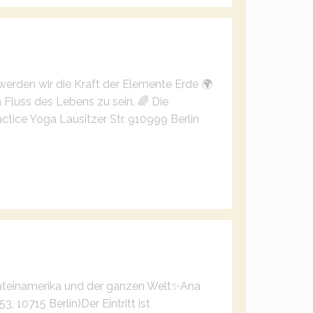
 werden wir die Kraft der Elemente Erde 🌍
m Fluss des Lebens zu sein.
🌈 Die
ractice Yoga
Lausitzer Str. 9
10999 Berlin
 Lateinamerika und der ganzen Welt✨
Ana
3, 10715 Berlin)
Der Eintritt ist