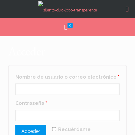
0
Acceder
Nombre de usuario o correo electrónico
*
Contraseña
*
Recuérdame
Acceder